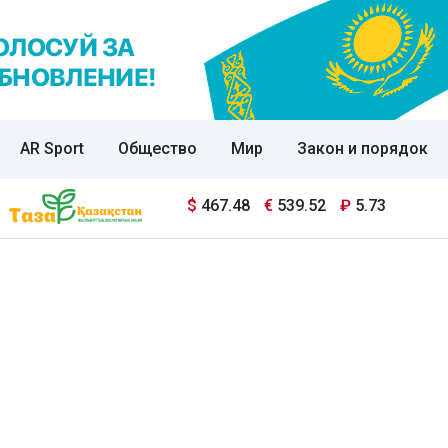
AR Sport
Общество
Мир
Закон и порядок
$
467.48
€
539.52
₽
5.73