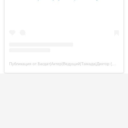
Публикация от Багдат|Актер|Ведущий|Тамада|Диктор (@bagdatturehan)