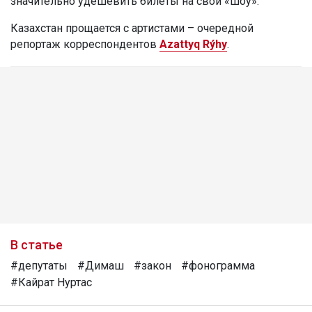
значительно удешевить билеты на свои «шоу».
Казахстан прощается с артистами – очередной
репортаж корреспондентов
Azattyq Rýhy
.
В статье
#депутаты
#Димаш
#закон
#фонограмма
#Кайрат Нуртас